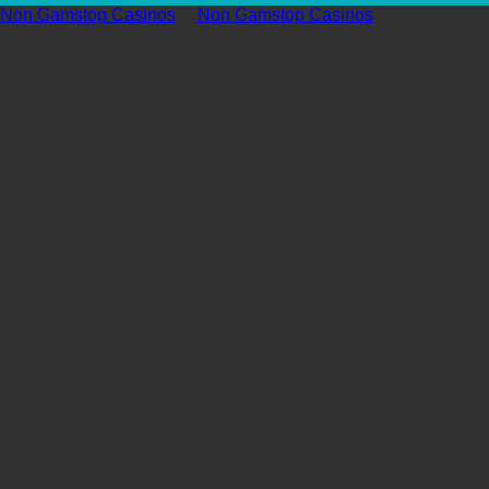
Non Gamstop Casinos
Non Gamstop Casinos