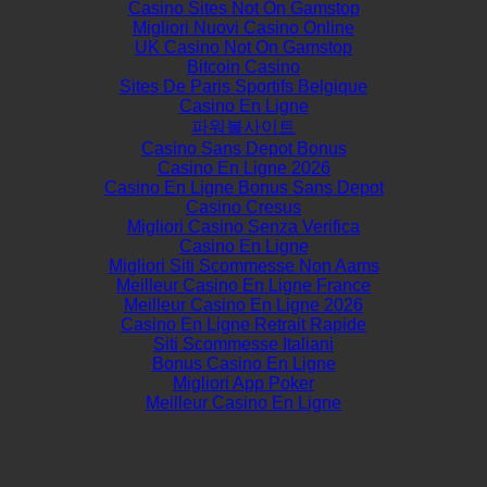
Casino Sites Not On Gamstop
Migliori Nuovi Casino Online
UK Casino Not On Gamstop
Bitcoin Casino
Sites De Paris Sportifs Belgique
Casino En Ligne
파워볼사이트
Casino Sans Depot Bonus
Casino En Ligne 2026
Casino En Ligne Bonus Sans Depot
Casino Cresus
Migliori Casino Senza Verifica
Casino En Ligne
Migliori Siti Scommesse Non Aams
Meilleur Casino En Ligne France
Meilleur Casino En Ligne 2026
Casino En Ligne Retrait Rapide
Siti Scommesse Italiani
Bonus Casino En Ligne
Migliori App Poker
Meilleur Casino En Ligne